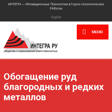
ИНТЕГРА — ИНовационные ТЕхнологии в Горно-геологических
РАботах
English
МЕНЮ
Обогащение руд
благородных и редких
металлов